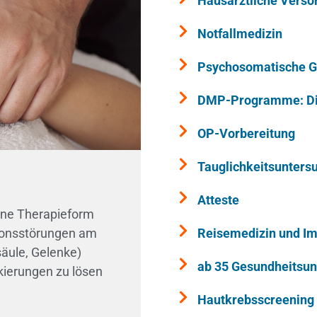
Hausärztliche Vers
Notfallmedizin
Psychosomatische G
DMP-Programme: Di
OP-Vorbereitung
Tauglichkeitsunters
Atteste
eine Therapieform
ionsstörungen am
Reisemedizin und I
äule, Gelenke)
ab 35 Gesundheitsun
ckierungen zu lösen
Hautkrebsscreening 